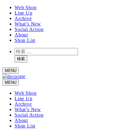
メ
Web Shop
Line Up
イ
Archive
ン
What’s New
コ
Social Action
ン
About
テ
Shop List
ン
検
ツ
索
へ
検索
移
MENU
動
MENU
Web Shop
Line Up
Archive
What’s New
Social Action
About
Shop List