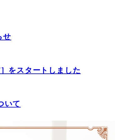
らせ
ION］をスタートしました
ついて