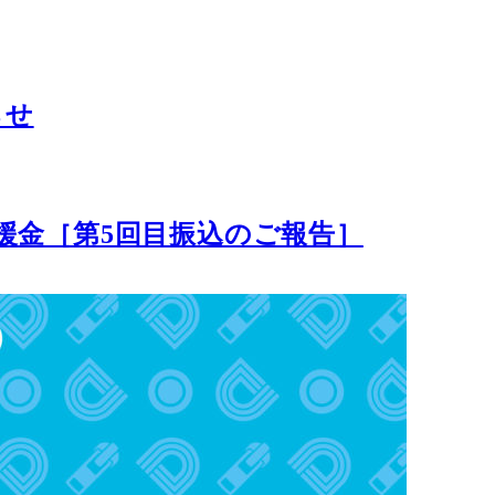
らせ
援金［第5回目振込のご報告］