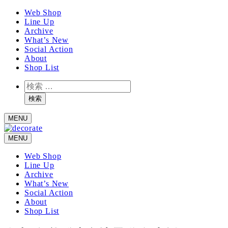
メ
Web Shop
Line Up
イ
Archive
ン
What’s New
コ
Social Action
ン
About
テ
Shop List
ン
検
ツ
索
へ
検索
移
MENU
動
MENU
Web Shop
Line Up
Archive
What’s New
Social Action
About
Shop List