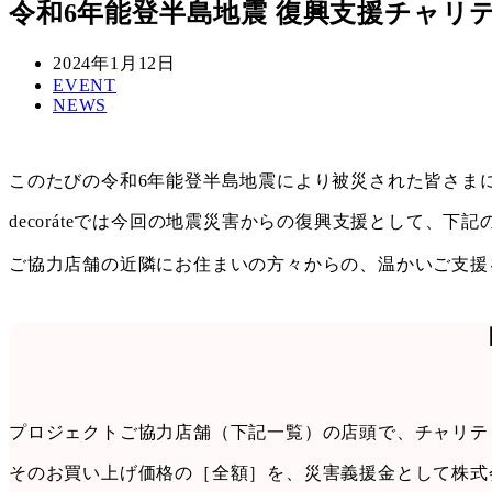
令和6年能登半島地震 復興支援チャリ
投
2024年1月12日
稿
カ
EVENT
カ
NEWS
日
テ
テ
ゴ
ゴ
リ
リ
ー
このたびの令和6年能登半島地震により被災された皆さま
ー
decoráteでは今回の地震災害からの復興支援として、
ご協力店舗の近隣にお住まいの方々からの、温かいご支援
プロジェクトご協力店舗（下記一覧）の店頭で、チャリテ
そのお買い上げ価格の［全額］を、災害義援金として株式会社