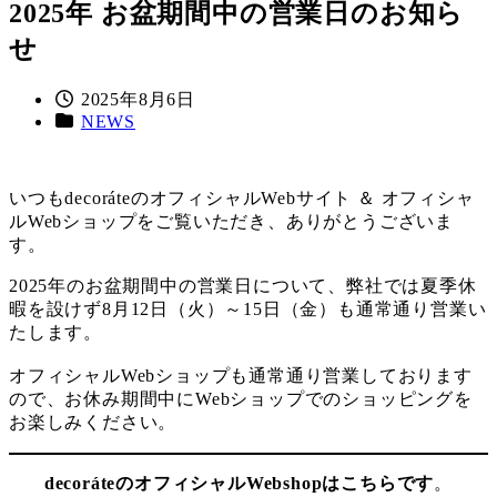
2025年 お盆期間中の営業日のお知ら
せ
投
2025年8月6日
カ
稿
NEWS
テ
日
ゴ
リ
いつもdecoráteのオフィシャルWebサイト ＆ オフィシャ
ー
ルWebショップをご覧いただき、ありがとうございま
す。
2025年のお盆期間中の営業日について、弊社では夏季休
暇を設けず8月12日（火）～15日（金）も通常通り営業い
たします。
オフィシャルWebショップも通常通り営業しております
ので、お休み期間中にWebショップでのショッピングを
お楽しみください。
decoráteのオフィシャルWebshopはこちらです
。