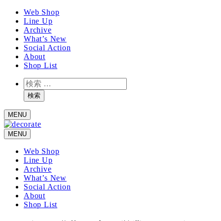
メ
Web Shop
Line Up
イ
Archive
ン
What’s New
コ
Social Action
ン
About
テ
Shop List
ン
検
ツ
索
へ
検索
移
MENU
動
MENU
Web Shop
Line Up
Archive
What’s New
Social Action
About
Shop List