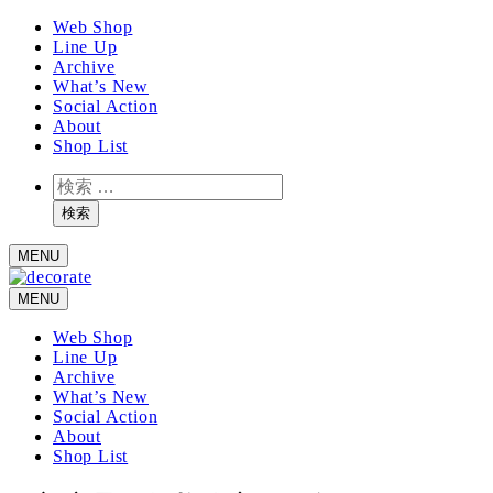
メ
Web Shop
Line Up
イ
Archive
ン
What’s New
コ
Social Action
ン
About
テ
Shop List
ン
検
ツ
索
へ
検索
移
MENU
動
MENU
Web Shop
Line Up
Archive
What’s New
Social Action
About
Shop List