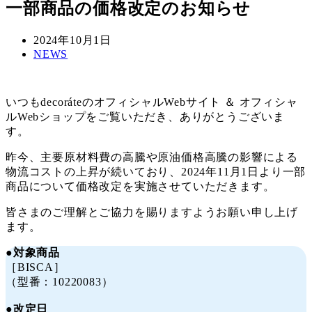
一部商品の価格改定のお知らせ
投
2024年10月1日
稿
カ
NEWS
日
テ
ゴ
リ
いつもdecoráteのオフィシャルWebサイト ＆ オフィシャ
ー
ルWebショップをご覧いただき、ありがとうございま
す。
昨今、主要原材料費の高騰や原油価格高騰の影響による
物流コストの上昇が続いており、2024年11月1日より一部
商品について価格改定を実施させていただきます。
皆さまのご理解とご協⼒を賜りますようお願い申し上げ
ます。
●対象商品
［BISCA］
（型番：10220083）
●改定日