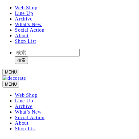
メ
Web Shop
Line Up
イ
Archive
ン
What’s New
コ
Social Action
ン
About
テ
Shop List
ン
検
ツ
索
へ
検索
移
MENU
動
MENU
Web Shop
Line Up
Archive
What’s New
Social Action
About
Shop List