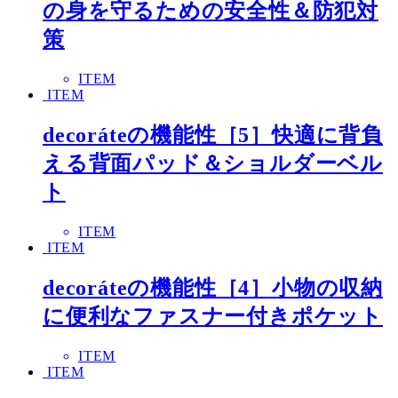
の身を守るための安全性＆防犯対
策
ITEM
ITEM
decoráteの機能性［5］快適に背負
える背面パッド＆ショルダーベル
ト
ITEM
ITEM
decoráteの機能性［4］小物の収納
に便利なファスナー付きポケット
ITEM
ITEM