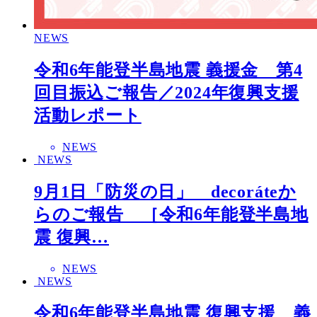
NEWS
令和6年能登半島地震 義援金 第4
回目振込ご報告／2024年復興支援
活動レポート
NEWS
NEWS
9月1日「防災の日」 decoráteか
らのご報告 ［令和6年能登半島地
震 復興…
NEWS
NEWS
令和6年能登半島地震 復興支援 義