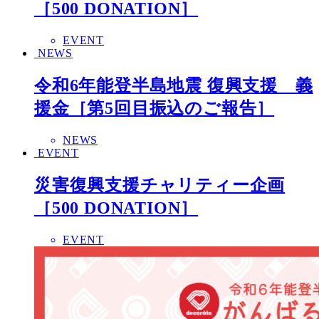
［500 DONATION］
EVENT
NEWS
令和6年能登半島地震 復興支援 義
援金［第5回目振込のご報告］
NEWS
EVENT
災害復興支援チャリティー企画
［500 DONATION］
EVENT