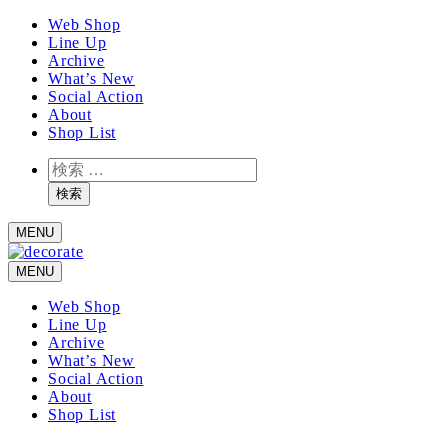
メ
Web Shop
Line Up
イ
Archive
ン
What’s New
コ
Social Action
ン
About
テ
Shop List
ン
検
ツ
索
へ
検索
移
MENU
動
MENU
Web Shop
Line Up
Archive
What’s New
Social Action
About
Shop List