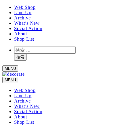
メ
Web Shop
Line Up
イ
Archive
ン
What’s New
コ
Social Action
ン
About
テ
Shop List
ン
検
ツ
索
へ
検索
移
MENU
動
MENU
Web Shop
Line Up
Archive
What’s New
Social Action
About
Shop List