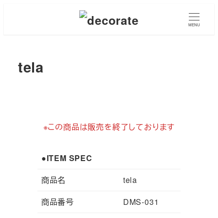
メ
イ
MENU
ン
コ
tela
ン
テ
ン
ツ
へ
※この商品は販売を終了しております
移
動
●ITEM SPEC
商品名
tela
商品番号
DMS-031