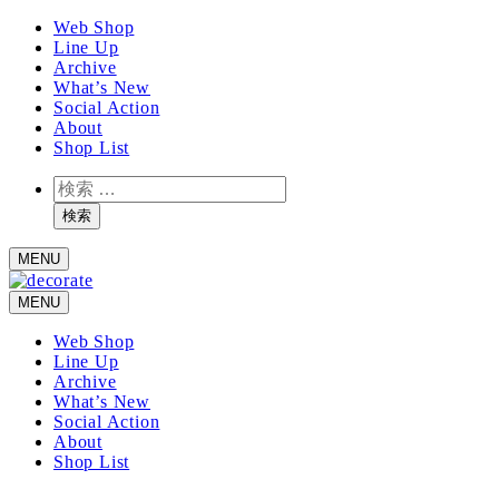
メ
Web Shop
Line Up
イ
Archive
ン
What’s New
コ
Social Action
ン
About
テ
Shop List
ン
検
ツ
索
へ
検索
移
MENU
動
MENU
Web Shop
Line Up
Archive
What’s New
Social Action
About
Shop List