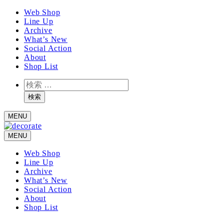
メ
Web Shop
Line Up
イ
Archive
ン
What’s New
コ
Social Action
ン
About
テ
Shop List
ン
検
ツ
索
へ
検索
移
MENU
動
MENU
Web Shop
Line Up
Archive
What’s New
Social Action
About
Shop List