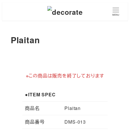
メ
イ
MENU
ン
コ
Plaitan
ン
テ
ン
ツ
へ
※この商品は販売を終了しております
移
動
●ITEM SPEC
商品名
Plaitan
商品番号
DMS-013