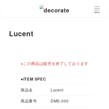
メ
イ
MENU
ン
コ
Lucent
ン
テ
ン
ツ
へ
※この商品は販売を終了しております
移
動
●ITEM SPEC
商品名
Lucent
商品番号
DMS-030