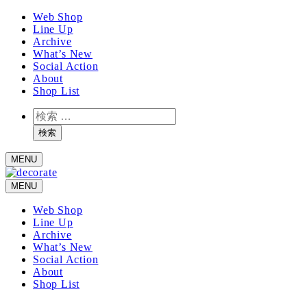
メ
Web Shop
Line Up
イ
Archive
ン
What’s New
コ
Social Action
ン
About
テ
Shop List
ン
検
ツ
索
へ
検索
移
MENU
動
MENU
Web Shop
Line Up
Archive
What’s New
Social Action
About
Shop List