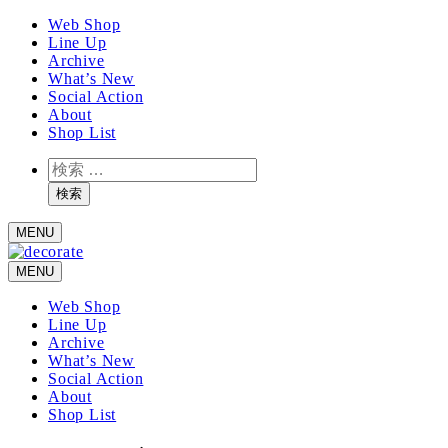
メ
Web Shop
Line Up
イ
Archive
ン
What’s New
コ
Social Action
ン
About
テ
Shop List
ン
検
ツ
索
へ
検索
移
MENU
動
MENU
Web Shop
Line Up
Archive
What’s New
Social Action
About
Shop List