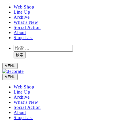
メ
Web Shop
Line Up
イ
Archive
ン
What’s New
コ
Social Action
ン
About
テ
Shop List
ン
検
ツ
索
へ
検索
移
MENU
動
MENU
Web Shop
Line Up
Archive
What’s New
Social Action
About
Shop List