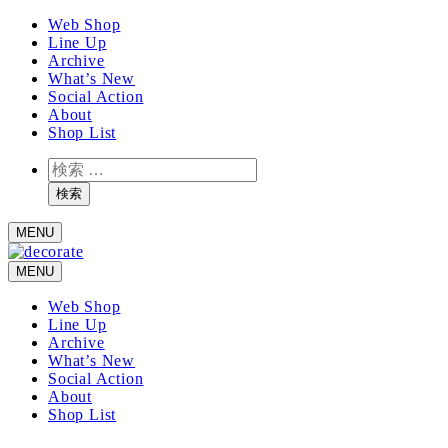
メ
Web Shop
Line Up
イ
Archive
ン
What’s New
コ
Social Action
ン
About
テ
Shop List
ン
検
ツ
索
へ
検索
移
MENU
動
MENU
Web Shop
Line Up
Archive
What’s New
Social Action
About
Shop List