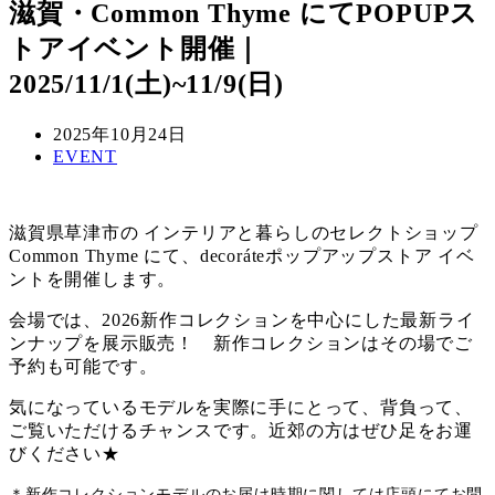
滋賀・Common Thyme にてPOPUPス
トアイベント開催｜
2025/11/1(土)~11/9(日)
投
2025年10月24日
稿
カ
EVENT
日
テ
ゴ
リ
滋賀県草津市の インテリアと暮らしのセレクトショップ
ー
Common Thyme にて、decoráteポップアップストア イベ
ントを開催します。
会場では、2026新作コレクションを中心にした最新ライ
ンナップを展示販売！ 新作コレクションはその場でご
予約も可能です。
気になっているモデルを実際に手にとって、背負って、
ご覧いただけるチャンスです。近郊の方はぜひ足をお運
びください★
＊新作コレクションモデルのお届け時期に関しては店頭にてお問