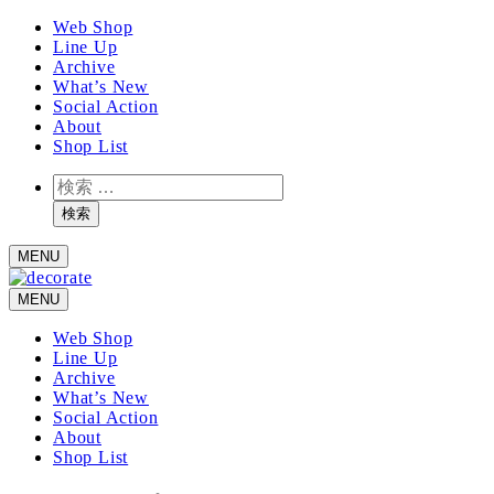
メ
Web Shop
Line Up
イ
Archive
ン
What’s New
コ
Social Action
ン
About
テ
Shop List
ン
検
ツ
索
へ
検索
移
MENU
動
MENU
Web Shop
Line Up
Archive
What’s New
Social Action
About
Shop List