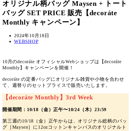
オリジナル柄バッグ Maysen + トート
バッグ SET PRICE 販売【decoráte
Monthly キャンペーン】
投
2024年10月18日
稿
カ
WEBSHOP
日
テ
ゴ
リ
10月のdecoráte オフィシャルWebショップは【decoráte
ー
Monthly】キャンペーンを開催！
decoráte の定番バッグにオリジナル雑貨や小物を合わせ
て、週替りのセットプライスで販売いたします。
【decoráte Monthly】3rd Week
開催期間：10/18（金）正午〜10/24（木）23:59
第三週の10/18（金）正午からは、オリジナル総柄のバッ
グ［Maysen］に12ozコットンキャンバスのオリジナルト