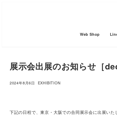
メ
イ
ン
コ
Web Shop
Lin
ン
テ
ン
ツ
展示会出展のお知らせ［decorát
へ
移
動
カテゴリー
2024年8月6日
EXHIBITION
投稿日
下記の日程で、東京・大阪での合同展示会に出展いた