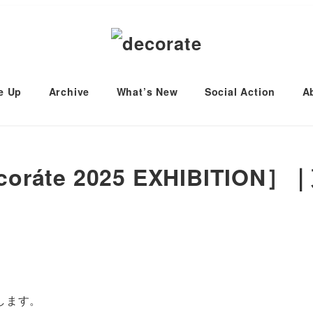
e Up
Archive
What’s New
Social Action
A
e 2025 EXHIBITION］｜東京
します。