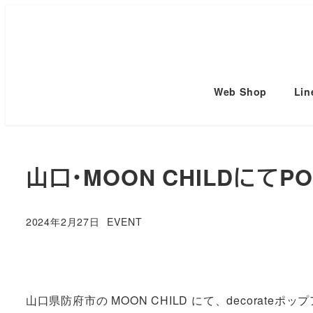
メ
イ
ン
コ
Web Shop
Lin
ン
テ
ン
ツ
山口・MOON CHILDにてPO
へ
移
動
カテゴリー
2024年2月27日
EVENT
投稿日
山口県防府市の MOON CHILD にて、decorateホ