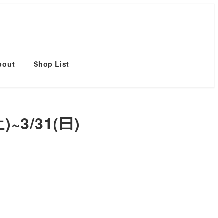
bout
Shop List
~3/31(日)