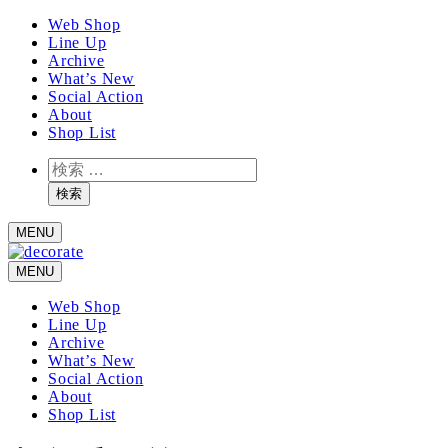
メ
Web Shop
Line Up
イ
Archive
ン
What’s New
コ
Social Action
ン
About
テ
Shop List
ン
検
ツ
索
へ
検索
移
MENU
動
MENU
Web Shop
Line Up
Archive
What’s New
Social Action
About
Shop List