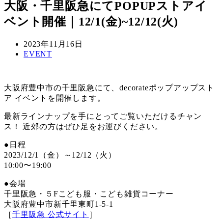
大阪・千里阪急にてPOPUPストアイ
ベント開催｜12/1(金)~12/12(火)
投
2023年11月16日
稿
カ
EVENT
日
テ
ゴ
リ
大阪府豊中市の千里阪急にて、decorateポップアップスト
ー
ア イベントを開催します。
最新ラインナップを手にとってご覧いただけるチャン
ス！ 近郊の方はぜひ足をお運びください。
●日程
2023/12/1（金）～12/12（火）
10:00〜19:00
●会場
千里阪急・５Fこども服・こども雑貨コーナー
大阪府豊中市新千里東町1-5-1
［
千里阪急 公式サイト
］